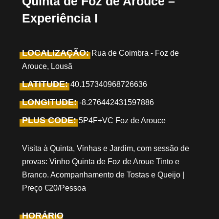
Quinta de Foz de Arouce –
Experiência I
LOCALIZAÇÃO:
Rua de Coimbra - Foz de
Arouce, Lousã
LATITUDE:
40.157340968726636
LONGITUDE:
-8.276442431597886
PLUS CODE:
5P4F+VC Foz de Arouce
Visita à Quinta, Vinhas e Jardim, com sessão de
provas: Vinho Quinta de Foz de Aroue Tinto e
Branco. Acompanhamento de Tostas e Queijo |
Preço €20/Pessoa
HORÁRIO