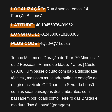
LOCALIZAÇÃO:
Rua António Lemos, 14
Fracção B, Lousã
LATITUDE:
40.10455976409952
LONGITUDE:
-8.245308718108385
PLUS CODE:
4Q33+QV Lousã
Tempo Mínimo de Duração do Tour: 70 Minutos | 1
ou 2 Pessoas | Mínimo de Idade: 7 anos | Custo
€70,00 | Um passeio curto com baixa dificuldade
técnica , mas com muita adrenalina e emoção de
dirigir um veiculo Off-Road , na Serra da Lousã
com as suas paisagens deslumbrantes, com
passagem por locais como Terreiro das Bruxas e
moldura “Isto é Lousã“ (paragem) .