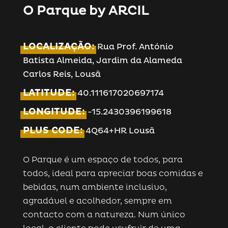
O Parque by ARCIL
LOCALIZAÇÃO:
Rua Prof. António
Batista Almeida, Jardim da Alameda
Carlos Reis, Lousã
LATITUDE:
40.111617020697174
LONGITUDE:
-15.2430396199618
PLUS CODE:
4Q64+HR Lousã
O Parque é um espaço de todos, para
todos, ideal para apreciar boas comidas e
bebidas, num ambiente inclusivo,
agradável e acolhedor, sempre em
contacto com a natureza. Num único